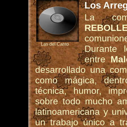
Los Arre
La com
REBOLL
comuniones
Las del Canto
Durante l
entre
Ma
desarrollado una comp
como mágica, dentr
técnica, humor, impr
sobre todo mucho am
latinoamericana y uni
un trabajo único a t