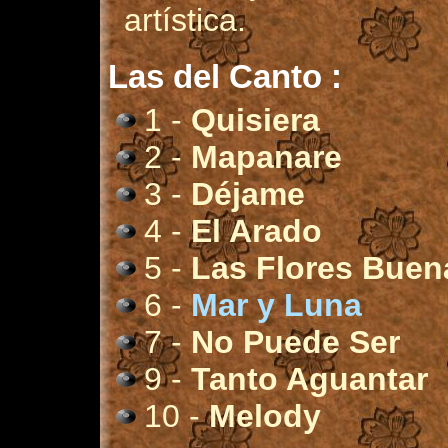
artística.
Las del Canto :
1 -
Quisiera
2 -
Mapanare
3 -
Déjame
4 -
El Arado
5 -
Las Flores Buen
6 -
Mar y Luna
7 -
No Puede Ser
9 -
Tanto Aguantar
10 -
Melody