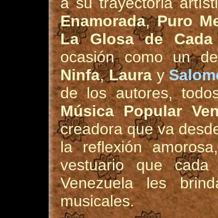
a su trayectoria artís
Enamorada
,
Puro M
La Glosa de Cada
ocasión como un de
Ninfa
,
Laura
y
Salom
de los autores, todos
Música Popular Ven
creadora que va desde 
la reflexión amoros
vestuario que cada 
Venezuela les brind
musicales.