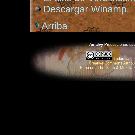
Descargar Winamp.
Arriba
Amalvy
Producciones us
Todas las im
Creative Commons Attribu
Echo con
The Gimp
&
Mozilla 