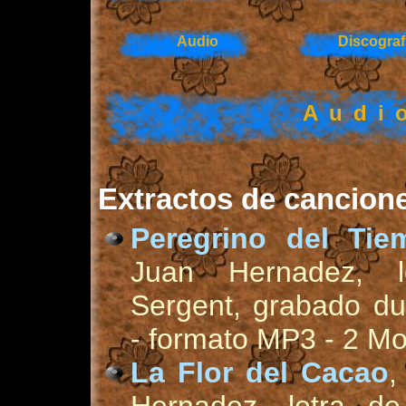
Audio
Discograf
Audi
Extractos de cancione
Peregrino del Tie
Juan Hernadez, l
Sergent, grabado du
- formato MP3 - 2 M
La Flor del Cacao
,