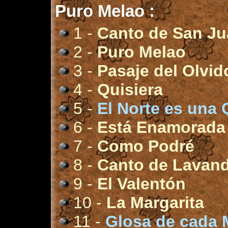
Puro Melao :
1 -
Canto de San J
2 -
Puro Melao
3 -
Pasaje del Olvid
4 -
Quisiera
5 -
El Norte es una
6 -
Está Enamorada
7 -
Como Podré
8 -
Canto de Lavan
9 -
El Valentón
10 -
La Margarita
11 -
Glosa de cada