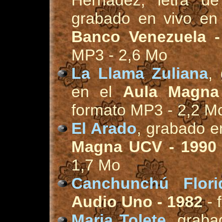
Hernadez, letra de 
grabado en vivo en 
Banco Venezuela -
MP3 - 2,6 Mo
La Llama Zuliana
,
en el
Aula Magna
formato MP3 - 2,2 M
El Arado
, grabado e
Magna UCV - 1990
1,7 Mo
Canchunchú Flori
Audio Uno - 1982
- 
Maria Tolete
, graba