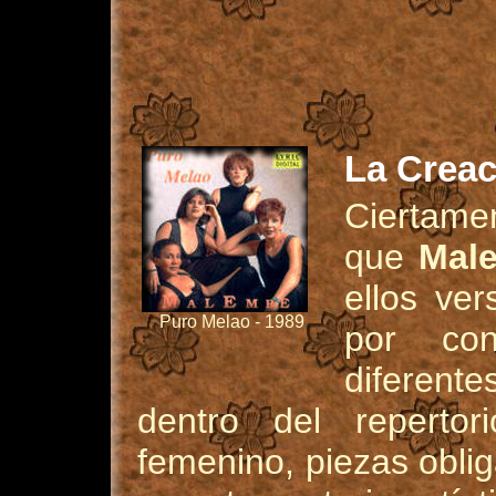
La Creac
Ciertame
que
Mal
ellos ver
Puro Melao - 1989
por con
diferent
dentro del repertor
femenino, piezas obli