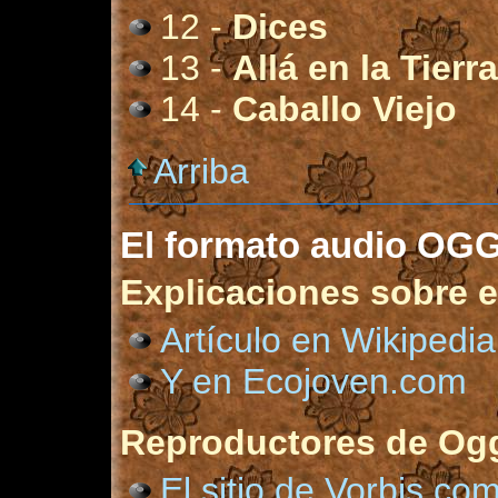
12 -
Dices
13 -
Allá en la Tierra
14 -
Caballo Viejo
Arriba
El formato audio OG
Explicaciones sobre e
Artículo en Wikipedia
Y en Ecojoven.com
Reproductores de Ogg
El sitio de Vorbis.com