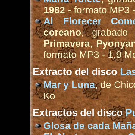
1982
- formato MP3 
Al Florecer Co
coreano
, grabado
Primavera
,
Pyonyan
formato MP3 - 1,9 M
Extracto del disco
Las
Mar y Luna
, de Chi
Ko
Extractos del disco
P
Glosa de cada Mañ